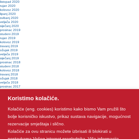
listopad 2020
rujan 2020
kolovoz 2020
lipanj 2020
svibanj 2020
veljača 2020
siječanj 2020
prosinac 2019
studeni 2019
rujan 2019
kolovoz 2019
travanj 2019
ožujak 2019
veljača 2019
siječanj 2019
prosinac 2018
studeni 2018
kolovoz 2018
travanj 2018
ožujak 2018
veljača 2018
prosinac 2017
studeni 2017
kolovoz 2017
Koristimo kolačiće.
lipanj 2017
svibanj 2017
travanj 2017
Kolačiće (eng. cookies) koristimo kako bismo Vam pružili što
ožujak 2017
prosinac 2016
bolje korisničko iskustvo, prikaz sustava navigacije, mogućnost
studeni 2016
listopad 2016
rezervacije smještaja i slično.
kolovoz 2016
Kolačiće za ovu stranicu možete izbrisati ili blokirati u
lipanj 2016
travanj 2016
postavkama Vašeg internet preglednika. Više informacija
ožujak 2016