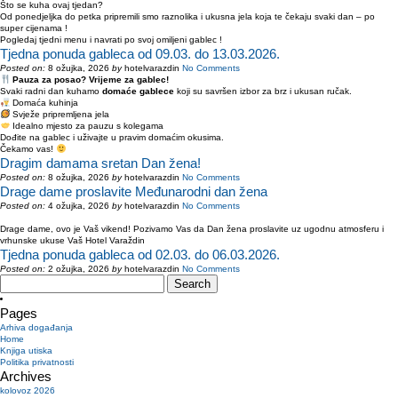
Što se kuha ovaj tjedan?
Od ponedjeljka do petka pripremili smo raznolika i ukusna jela koja te čekaju svaki dan – po
super cijenama !
Pogledaj tjedni menu i navrati po svoj omiljeni gablec !
Tjedna ponuda gableca od 09.03. do 13.03.2026.
Posted on:
8 ožujka, 2026
by
hotelvarazdin
No Comments
Pauza za posao? Vrijeme za gablec!
Svaki radni dan kuhamo
domaće gablece
koji su savršen izbor za brz i ukusan ručak.
Domaća kuhinja
Svježe pripremljena jela
Idealno mjesto za pauzu s kolegama
Dođite na gablec i uživajte u pravim domaćim okusima.
Čekamo vas!
Dragim damama sretan Dan žena!
Posted on:
8 ožujka, 2026
by
hotelvarazdin
No Comments
Drage dame proslavite Međunarodni dan žena
Posted on:
4 ožujka, 2026
by
hotelvarazdin
No Comments
Drage dame, ovo je Vaš vikend! Pozivamo Vas da Dan žena proslavite uz ugodnu atmosferu i
vrhunske ukuse Vaš Hotel Varaždin
Tjedna ponuda gableca od 02.03. do 06.03.2026.
Posted on:
2 ožujka, 2026
by
hotelvarazdin
No Comments
Search
for:
Pages
Arhiva događanja
Home
Knjiga utiska
Politika privatnosti
Archives
kolovoz 2026