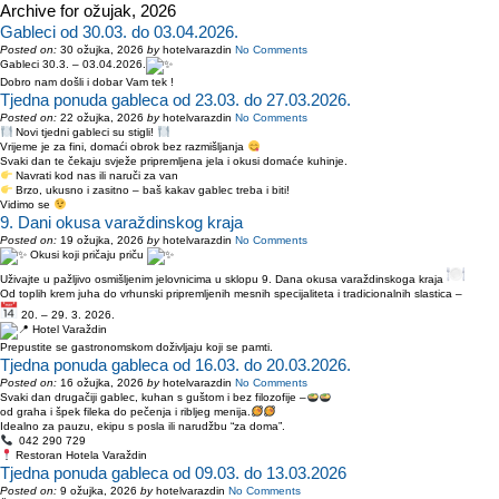
Archive for ožujak, 2026
Gableci od 30.03. do 03.04.2026.
Posted on:
30 ožujka, 2026
by
hotelvarazdin
No Comments
Gableci 30.3. – 03.04.2026.
Dobro nam došli i dobar Vam tek !
Tjedna ponuda gableca od 23.03. do 27.03.2026.
Posted on:
22 ožujka, 2026
by
hotelvarazdin
No Comments
Novi tjedni gableci su stigli!
Vrijeme je za fini, domaći obrok bez razmišljanja
Svaki dan te čekaju svježe pripremljena jela i okusi domaće kuhinje.
Navrati kod nas ili naruči za van
Brzo, ukusno i zasitno – baš kakav gablec treba i biti!
Vidimo se
9. Dani okusa varaždinskog kraja
Posted on:
19 ožujka, 2026
by
hotelvarazdin
No Comments
Okusi koji pričaju priču
Uživajte u pažljivo osmišljenim jelovnicima u sklopu 9. Dana okusa varaždinskoga kraja
Od toplih krem juha do vrhunski pripremljenih mesnih specijaliteta i tradicionalnih slastica –
20. – 29. 3. 2026.
Hotel Varaždin
Prepustite se gastronomskom doživljaju koji se pamti.
Tjedna ponuda gableca od 16.03. do 20.03.2026.
Posted on:
16 ožujka, 2026
by
hotelvarazdin
No Comments
Svaki dan drugačiji gablec, kuhan s guštom i bez filozofije –
od graha i špek fileka do pečenja i ribljeg menija.
Idealno za pauzu, ekipu s posla ili narudžbu “za doma”.
042 290 729
Restoran Hotela Varaždin
Tjedna ponuda gableca od 09.03. do 13.03.2026
Posted on:
9 ožujka, 2026
by
hotelvarazdin
No Comments