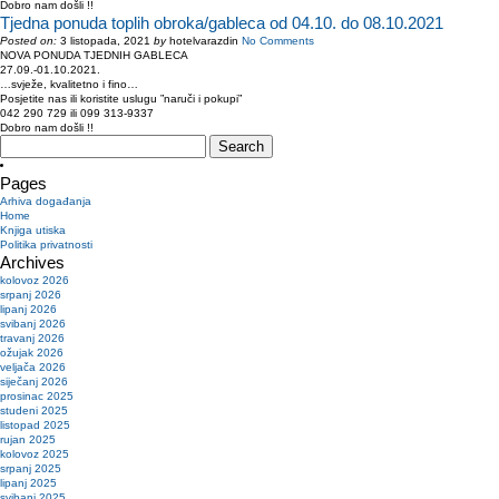
Dobro nam došli !!
Tjedna ponuda toplih obroka/gableca od 04.10. do 08.10.2021
Posted on:
3 listopada, 2021
by
hotelvarazdin
No Comments
NOVA PONUDA TJEDNIH GABLECA
27.09.-01.10.2021.
…svježe, kvalitetno i fino…
Posjetite nas ili koristite uslugu ”naruči i pokupi”
042 290 729 ili 099 313-9337
Dobro nam došli !!
Search
for:
Pages
Arhiva događanja
Home
Knjiga utiska
Politika privatnosti
Archives
kolovoz 2026
srpanj 2026
lipanj 2026
svibanj 2026
travanj 2026
ožujak 2026
veljača 2026
siječanj 2026
prosinac 2025
studeni 2025
listopad 2025
rujan 2025
kolovoz 2025
srpanj 2025
lipanj 2025
svibanj 2025