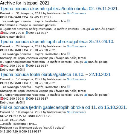
Archive for listopad, 2021
Tjedna ponuda ukusnih gableca/toplih obroka 02.-05.11.2021.
Posted on:
31 listopada, 2021
by
hotelvarazdin
No Comments
PONUDA GABLECA 02.-05.11.2021.
…za svakoga ponešto… svježe, kvalitetno i fino
Predahnite i uživajte u ukusnom gablecu
u ugodnom prostoru našeg restorana , a možete koristiti i uslugu
”naruči i pokupi”
042 290 729 ili
099 313-9337
Dobro nam došli !!
Tjedna ponuda ukusnih toplih obroka/gableca 25.10.-29.10.
Posted on:
24 listopada, 2021
by
hotelvarazdin
No Comments
PONUDA GABLECA 25.10.-29.10.2021.
…za svakoga ponešto… svježe, kvalitetno i fino
Nastavlja se lijepo jesensko vrijeme pa uživajte na našoj terasi,
ili u ugodnom prostoru restorana , a možete koristiti i uslugu
”naruči i pokupi”
042 290 729 ili
099 313-9337
Dobro nam došli !!
Tjedna ponuda toplih obroka/gableca 18.10. – 22.10.2021
Posted on:
17 listopada, 2021
by
hotelvarazdin
No Comments
PONUDA GABLECA 18.10.-22.10.2021.
…za svakoga ponešto… svježe, kvalitetno i fino
Nastavlja se lijepo jesensko vrijeme pa uživajte na našoj terasi,
ili u ugodnom prostoru restorana , a možete koristiti i uslugu
”naruči i pokupi”
042 290 729 ili
099 313-9337
Dobro nam došli !!
Friška ponuda tjednih gableca/toplih obroka od 11. do 15.10.2021.
Posted on:
10 listopada, 2021
by
hotelvarazdin
No Comments
NOVA PONUDA TJEDNIH GABLECA
11.10.-15.10.2021.
…svježe, kvalitetno i fino…
Posjetite nas ili koristite uslugu ”naruči i pokupi”
042 290 729 ili 099 313-9337