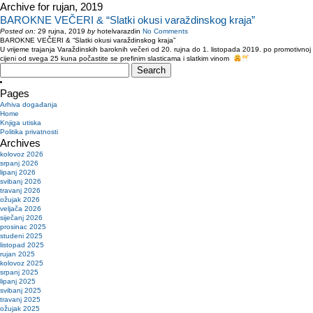
Archive for rujan, 2019
BAROKNE VEČERI & “Slatki okusi varaždinskog kraja”
Posted on:
29 rujna, 2019
by
hotelvarazdin
No Comments
BAROKNE VEČERI & “Slatki okusi varaždinskog kraja”
U vrijeme trajanja Varaždinskih baroknih večeri od 20. rujna do 1. listopada 2019. po promotivnoj
cijeni od svega 25 kuna počastite se prefinim slasticama i slatkim vinom
Search
for:
Pages
Arhiva događanja
Home
Knjiga utiska
Politika privatnosti
Archives
kolovoz 2026
srpanj 2026
lipanj 2026
svibanj 2026
travanj 2026
ožujak 2026
veljača 2026
siječanj 2026
prosinac 2025
studeni 2025
listopad 2025
rujan 2025
kolovoz 2025
srpanj 2025
lipanj 2025
svibanj 2025
travanj 2025
ožujak 2025