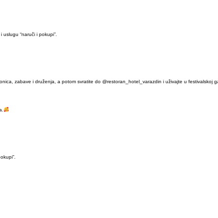
 uslugu “naruči i pokupi”.
ionica, zabave i druženja, a potom svratite do @restoran_hotel_varazdin i uživajte u festivalskoj 
a.
pokupi”.