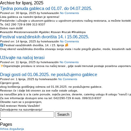
Archive for lipanj, 2025
Tjedna ponuda gableca od 01.07. do 04.07.2025.
Posted on:
30 lipnja, 2025
by
hotelvarazdin
No Comments
Lista gableca za naredni tjedan je spremna!
Predahnite i uživajte u ukusnom gablecu u ugodnom prostoru našeg restorana, a možete koristiti i
Te. 042 290 729 ili 099 313 9337
Dobro nam došli!
#varazdin #restoranvarazdin #gablec #zavan #rucak #finaklopa
Festival varaždinskih dvorišta 14. i 15.06.2025.
Posted on:
14 lipnja, 2025
by
hotelvarazdin
No Comments
Festival varaždinskih dvorišta, 14. i 15. lipnja
Ovaj vikend varaždinska dvorišta otvaraju svoja vrata i nude pregršt glazbe, mode, kreativnih rad
Uživajte na našoj terasi
Posted on:
11 lipnja, 2025
by
hotelvarazdin
No Comments
Organizirajte proslavu iz snova na našoj terasi , gdje svaki trenutak postaje posebna uspomen
Dragi gosti od 01.06.2025. ne poslužujemo gablece
Posted on:
1 lipnja, 2025
by
hotelvarazdin
No Comments
Cijenjeni gosti,
zbog korištenja godišnjeg odmora
od 01.06.2025.
ne poslužujemo gablece.
Restoran će i dalje biti otvoren
za sve naše ostale usluge,
za narudžbe jela iz a la carte ponude,
svježa peciva, deserte, c
atering uslugu
ili uslugu “naruči i 
Za
sve informacije
dostupni smo na
tel: 042/290-729
ili mob.
099/313-9337
Obratite nam se s povjerenjem,
Vaš restoran Hotela Varaždin!
Zahvaljujemo na razumijevanju!
Search
for:
Pages
Arhiva događanja