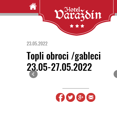
23.05.2022
Topli obroci /gableci
23.05-27.05.2022