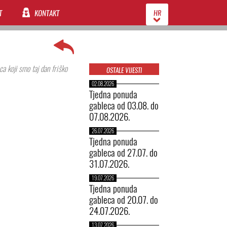
T
KONTAKT
HR
ca koji smo taj dan friško
OSTALE VIJESTI
02.08.2026
Tjedna ponuda
gableca od 03.08. do
07.08.2026.
26.07.2026
Tjedna ponuda
gableca od 27.07. do
31.07.2026.
19.07.2026
Tjedna ponuda
gableca od 20.07. do
24.07.2026.
13.07.2026