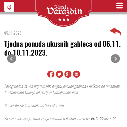
HR
05.11.2023
Tjedna ponuda ukusnih gableca od 06.11.
do 10.11.2023.
I ovog tjedna za vas pripremamo bogatu ponudu gableca i ručkova po receptima
tradicionalne kuhinje od pažljivo biranih namirnica.
Provjerite zašto se kod nas traži stol više.
Za sve informacije, rezervacije i narudžbe dostupni smo na ☎️042/290-729.