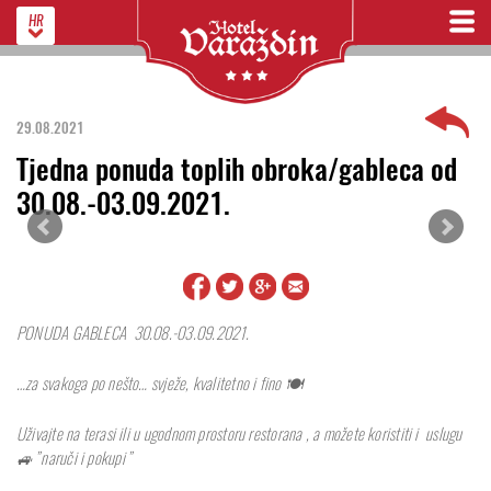
HR
29.08.2021
Tjedna ponuda toplih obroka/gableca od
30.08.-03.09.2021.
PONUDA GABLECA 30.08.-03.09.2021.
…za svakoga po nešto… svježe, kvalitetno i fino 🍽
Uživajte na terasi ili u ugodnom prostoru restorana , a možete koristiti i uslugu
🚙”naruči i pokupi”