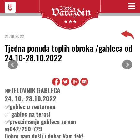
HR
21.10.2022
Tjedna ponuda toplih obroka /gableca od
24.10-28.10.2022
🍽️JELOVNIK GABLECA
24. 10.-28.10.2022
✅gablec u restoranu
✅ gablec na terasi
✅preuzimanje gableca za van
☎️042/290-729
Dobro nam došli i dobar Vam tek!