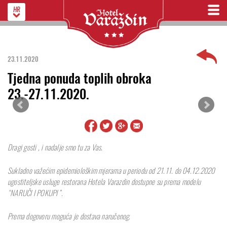
HR
23.11.2020
Tjedna ponuda toplih obroka
23.-27.11.2020.
Dragi gosti , i nadalje smo tu za Vas.
Sukladno važećim epidemiološkim mjerama u periodu od 21.11. do 04.12.2020
ugostiteljske usluge restorana Hotela Varazdin dostupne su prema modelu
“NARUČI I POKUPI”.
Prema dogovoru moguća je dostava naručenog.