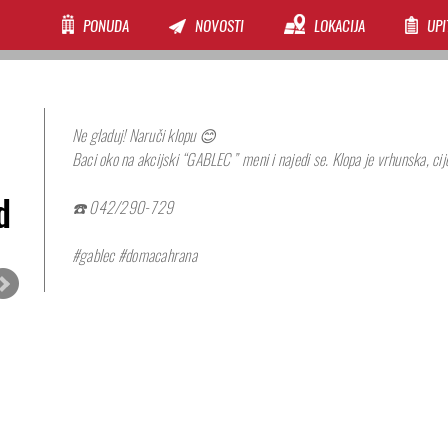
PONUDA
NOVOSTI
LOKACIJA
UPI
Ne gladuj! Naruči klopu 😊
Baci oko na akcijski “GABLEC” meni i najedi se. Klopa je vrhunska, cij
d
☎️ 042/290-729
#gablec #domacahrana