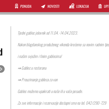
PONUDA
NOVOSTI
LOKACIJA
UPI
Tjedni gablec jelovnik od 11.04.-14.04.2023.
Nakon blagdanskog produženog vikenda krećemo sa novim radnim tj
d
i našim svježim i finim gablecima!
⇒ Gablec u restoranu
⇒ Preuzimanje gableca za van
Gablec možemo upakirati u naše ili u vaše posuđe.
Za sve informacije i rezervacije dostupni smo na tel. 042/290-729