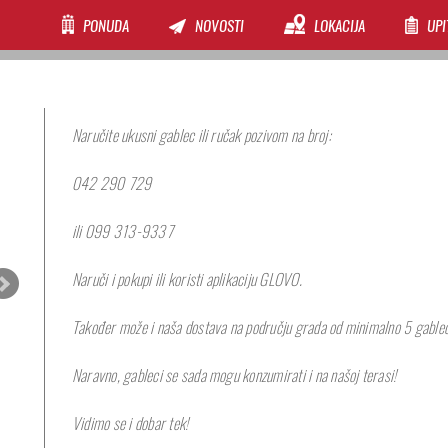
PONUDA
NOVOSTI
LOKACIJA
UPI
Naručite ukusni gablec ili ručak pozivom na broj:
042 290 729
ili 099 313-9337
Naruči i pokupi ili koristi aplikaciju GLOVO.
Također može i naša dostava na području grada od minimalno 5 gable
Naravno, gableci se sada mogu konzumirati i na našoj terasi!
Vidimo se i dobar tek!