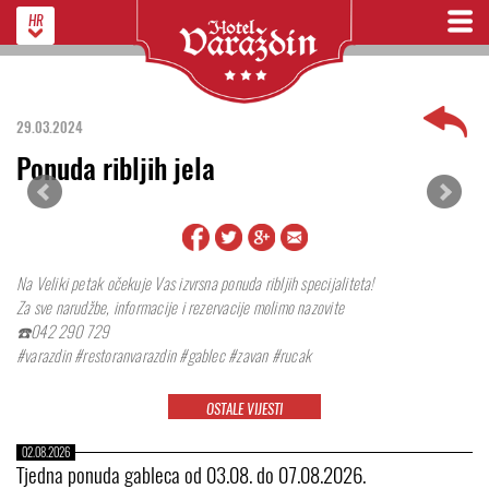
HR
29.03.2024
Ponuda ribljih jela
Na Veliki petak očekuje Vas izvrsna ponuda ribljih specijaliteta!
Za sve narudžbe, informacije i rezervacije molimo nazovite
☎️042 290 729
#varazdin #restoranvarazdin #gablec #zavan #rucak
OSTALE VIJESTI
02.08.2026
Tjedna ponuda gableca od 03.08. do 07.08.2026.