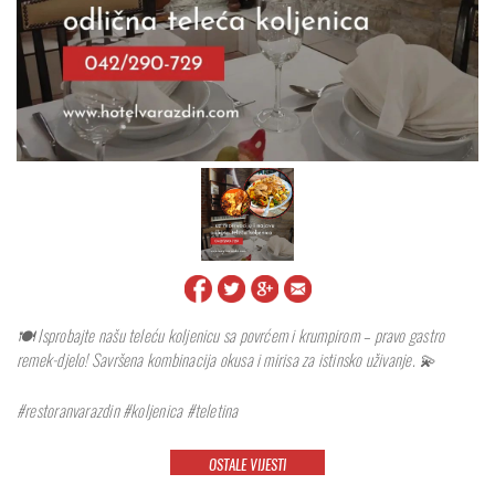
🍽️ Isprobajte našu teleću koljenicu sa povrćem i krumpirom – pravo gastro
remek-djelo! Savršena kombinacija okusa i mirisa za istinsko uživanje. 💫
#restoranvarazdin #koljenica #teletina
OSTALE VIJESTI