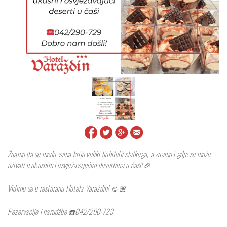
Znamo da se među vama kriju veliki ljubitelji slatkoga, a znamo i gdje se može
uživati u ukusnim i osvježavajućim desertima u čaši!🎉
Vidimo se u restoranu Hotela Varaždin! ☺️🎀
Rezervacije i narudžbe ☎️042/290-729