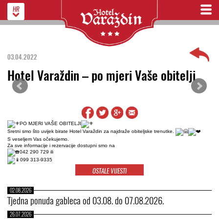
HR
03.04.2022
Hotel Varaždin – po mjeri Vaše obitelji
PO MJERI VAŠE OBITELJI
Sretni smo što uvijek birate Hotel Varaždin za najdraže obiteljske trenutke.
S veseljem Vas očekujemo.
Za sve informacije i rezervacije dostupni smo na
042 290 729 ili
099 313-9335
OSTALE VIJESTI
02.08.2026
Tjedna ponuda gableca od 03.08. do 07.08.2026.
26.07.2026